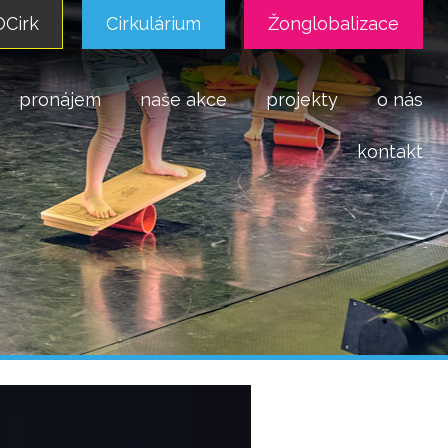
Cirk
Cirkulárium
Žonglobalizace
pronájem
naše akce
projekty
o nás
kontakt