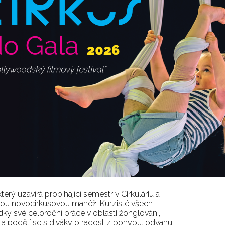
terý uzavírá probíhající semestr v Cirkuláriu a
strou novocirkusovou manéž. Kurzisté všech
dky své celoroční práce v oblasti žonglování,
 a podělí se s diváky o radost z pohybu, odvahu i