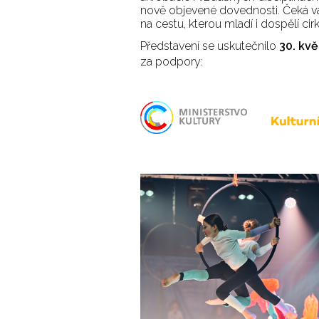
nově objevené dovednosti. Čeká vá
na cestu, kterou mladí i dospělí ci
Představení se uskutečnilo
30. kv
za podpory: