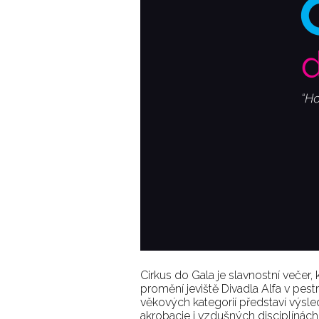
Cirkus do Gala je slavnostní večer, k
promění jeviště Divadla Alfa v pe
věkových kategorií představí výsle
akrobacie i vzdušných disciplínách