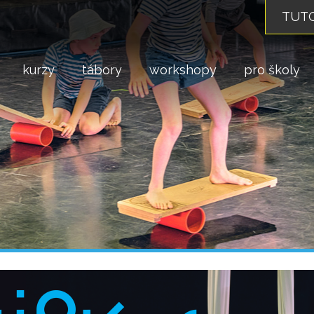
TUTO
kurzy
tábory
workshopy
pro školy