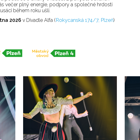
s večer plný energie, podpory a společné hrdosti
rkusáci během roku ušli.
ětna 2026
v Divadle Alfa (
Rokycanská 174/7, Plzeň
)