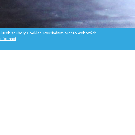
 služeb soubory Cookies. Používáním těchto webových
 informací