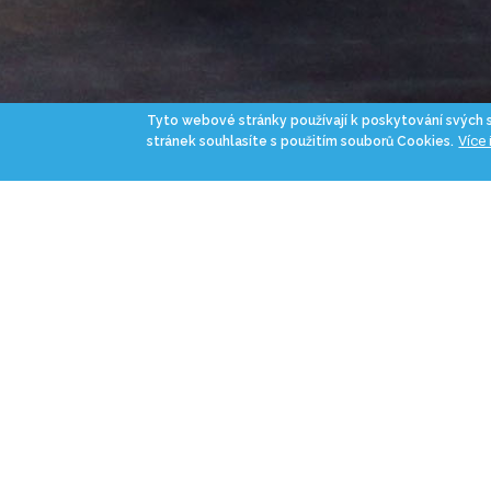
Tyto webové stránky používají k poskytování svých
Více
stránek souhlasíte s použitím souborů Cookies.