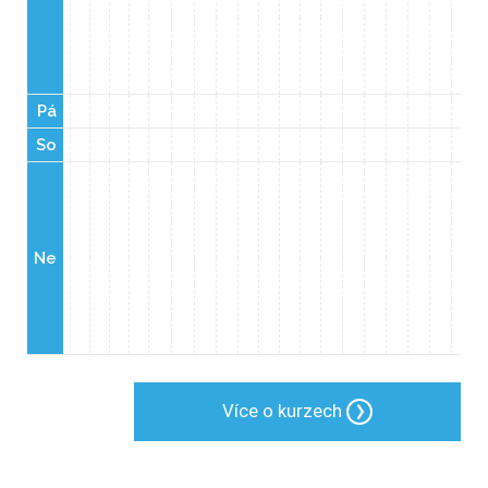
Pá
So
Ne
Více o kurzech