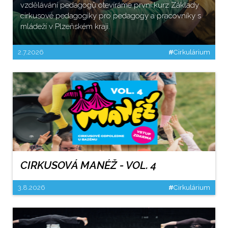
vzdělávání pedagogů otevíráme první kurz Základy
cirkusové pedagogiky pro pedagogy a pracovníky s
mládeží v Plzeňském kraji.
2.7.2026
#
Cirkulárium
CIRKUSOVÁ MANÉŽ - VOL. 4
3.8.2026
#
Cirkulárium