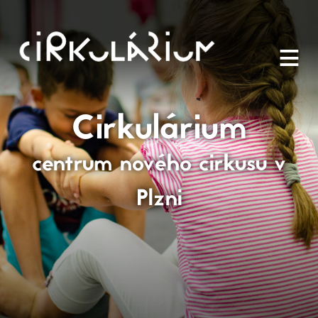
≡
Cirkulárium
centrum nového cirkusu v
Plzni