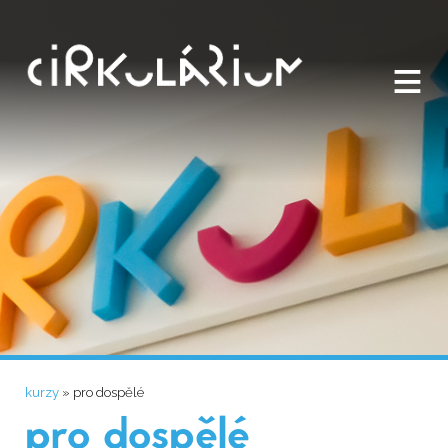
≡
Jste zde
kurzy
» pro dospělé
pro dospělé